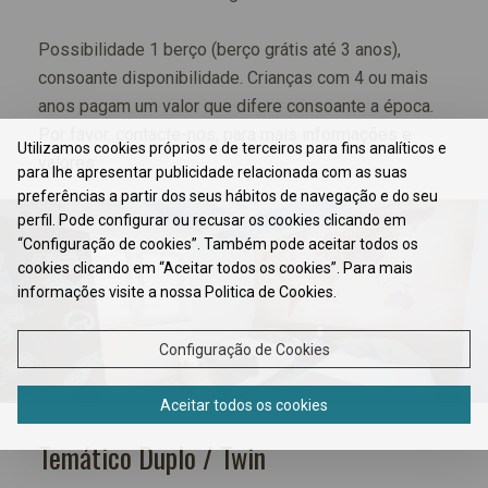
Possibilidade 1 berço (berço grátis até 3 anos),
consoante disponibilidade. Crianças com 4 ou mais
anos pagam um valor que difere consoante a época.
Por favor, contacte-nos, para mais informações e
Utilizamos cookies próprios e de terceiros para fins analíticos e
valores.
para lhe apresentar publicidade relacionada com as suas
preferências a partir dos seus hábitos de navegação e do seu
perfil. Pode configurar ou recusar os cookies clicando em
“Configuração de cookies”. Também pode aceitar todos os
cookies clicando em “Aceitar todos os cookies”. Para mais
informações visite a nossa Politica de Cookies.
Configuração de Cookies
Aceitar todos os cookies
Temático Duplo / Twin